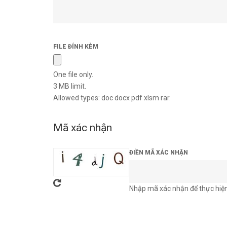
FILE ĐÍNH KÈM
One file only.
3 MB limit.
Allowed types: doc docx pdf xlsm rar.
Mã xác nhận
ĐIỀN MÃ XÁC NHẬN
Nhập mã xác nhận để thực hiệ