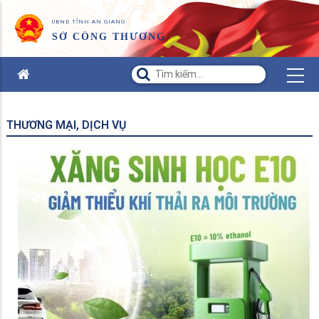
UBND TỈNH AN GIANG
SỞ CÔNG THƯƠNG
THƯƠNG MẠI, DỊCH VỤ