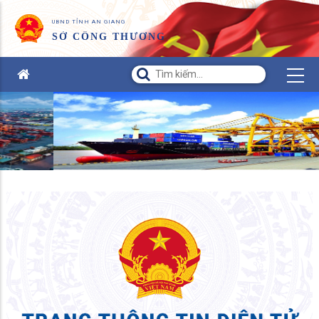
UBND TỈNH AN GIANG
SỞ CÔNG THƯƠNG