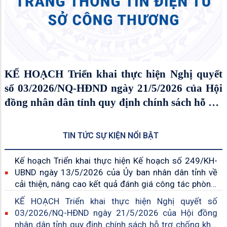
KẾ HOẠCH Triển khai thực hiện Nghị quyết
số 03/2026/NQ-HĐND ngày 21/5/2026 của Hội
đồng nhân dân tỉnh quy định chính sách hỗ trợ
chống khai thác hải sản bất hợp pháp, không
báo cáo, không theo quy định (IUU) trên địa
TIN TỨC SỰ KIỆN NỔI BẬT
bàn tỉnh An Giang
Kế hoạch Triển khai thực hiện Kế hoạch số 249/KH-
UBND ngày 13/5/2026 của Ủy ban nhân dân tỉnh về
cải thiện, nâng cao kết quả đánh giá công tác phòng,
chống tham nhũng cấp tỉnh
KẾ HOẠCH Triển khai thực hiện Nghị quyết số
03/2026/NQ-HĐND ngày 21/5/2026 của Hội đồng
nhân dân tỉnh quy định chính sách hỗ trợ chống khai