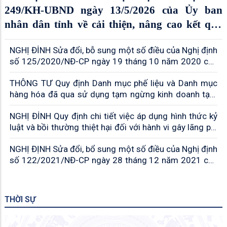
249/KH-UBND ngày 13/5/2026 của Ủy ban
nhân dân tỉnh về cải thiện, nâng cao kết quả
đánh giá công tác phòng, chống tham nhũng
NGHỊ ĐİNH Sửa đổi, bỗ sung một số điều của Nghị định
cấp tỉnh
số 125/2020/NĐ-СР ngày 19 tháng 10 năm 2020 của
Chính phủ quy định xử phạt vi phạm hành chính về thuế,
THÔNG TƯ Quy định Danh mục phế liệu và Danh mục
hóa đơn được sửa đổi, bổ sung bởi Nghị định số
hàng hóa đã qua sử dụng tạm ngừng kinh doanh tạm
102/2021/NĐ-CP ngày 16 tháng 11 năm 2021 của
nhập, tái xuất, chuyển khẩu
Chính p
NGHỊ ĐİNH Quy định chi tiết việc áp dụng hình thức kỷ
luật và bồi thường thiệt hại đối với hành vi gây lãng phí
và hành vi vi phạm trong tổ chức thực hiện phòng,
NGHỊ ĐỊNH Sửa đổi, bổ sung một số điều của Nghị định
chống lãng phí
số 122/2021/NĐ-CP ngày 28 tháng 12 năm 2021 của
Chính phủ quy định về xử phạt vi phạm hành chính
trong lĩnh vực kế hoạch và đầu tư
THỜI SỰ