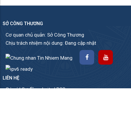
SỞ CÔNG THƯƠNG
Cơ quan chủ quản: Sở Công Thương
Chịu trách nhiệm nội dung: Đang cập nhật
LIÊN HỆ
Góp ý
|
Sơ đồ website
|
RSS
840 Nguyễn Trung Trực, phường Rạch Giá, tỉnh An
Giang.
(02973) 814192
- Fax: (02973) 814198
sct@angiang.gov.vn