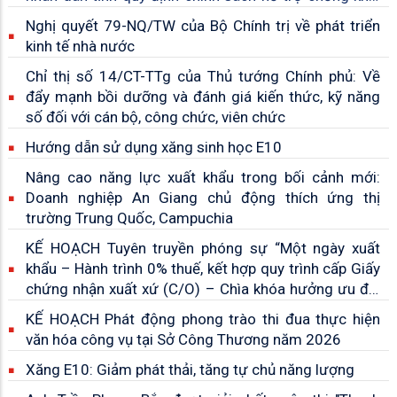
thác hải sản bất hợp pháp, không báo cáo, không theo
Nghị quyết 79-NQ/TW của Bộ Chính trị về phát triển
quy định (IUU) trên địa bàn tỉnh An Giang
kinh tế nhà nước
Chỉ thị số 14/CT-TTg của Thủ tướng Chính phủ: Về
đẩy mạnh bồi dưỡng và đánh giá kiến thức, kỹ năng
số đối với cán bộ, công chức, viên chức
Hướng dẫn sử dụng xăng sinh học E10
Nâng cao năng lực xuất khẩu trong bối cảnh mới:
Doanh nghiệp An Giang chủ động thích ứng thị
trường Trung Quốc, Campuchia
KẾ HOẠCH Tuyên truyền phóng sự “Một ngày xuất
khẩu – Hành trình 0% thuế, kết hợp quy trình cấp Giấy
chứng nhận xuất xứ (C/O) – Chìa khóa hưởng ưu đãi
thuế quan
KẾ HOẠCH Phát động phong trào thi đua thực hiện
văn hóa công vụ tại Sở Công Thương năm 2026
Xăng E10: Giảm phát thải, tăng tự chủ năng lượng