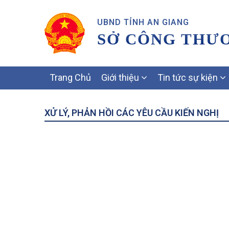
UBND TỈNH AN GIANG
SỞ CÔNG THƯ
MAIN
Trang Chủ
Giới thiệu
Tin tức sự kiện
NAVIGATION
XỬ LÝ, PHẢN HỒI CÁC YÊU CẦU KIẾN NGHỊ