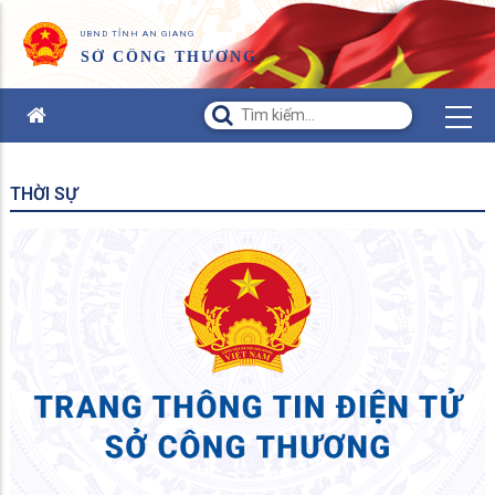
UBND TỈNH AN GIANG
SỞ CÔNG THƯƠNG
THỜI SỰ