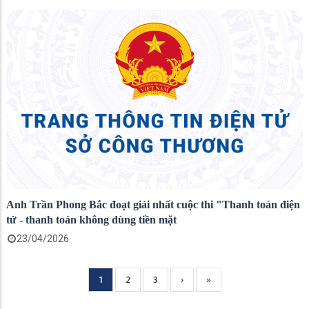
Anh Trần Phong Bắc đoạt giải nhất cuộc thi "Thanh toán điện
tử - thanh toán không dùng tiền mặt
23/04/2026
Current
1
Page
2
Page
3
Next
›
Trang
»
Pagination
page
page
cuối