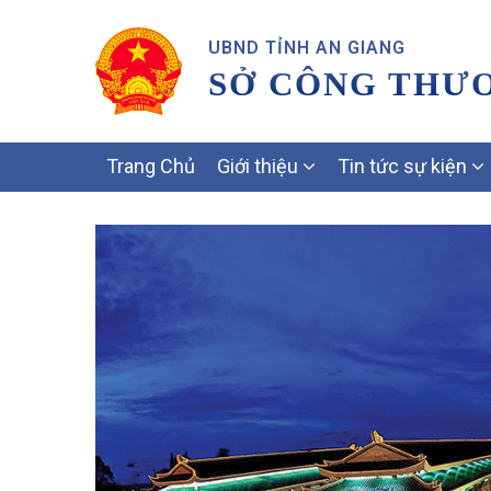
UBND TỈNH AN GIANG
SỞ CÔNG THƯ
MAIN
Trang Chủ
Giới thiệu
Tin tức sự kiện
NAVIGATION