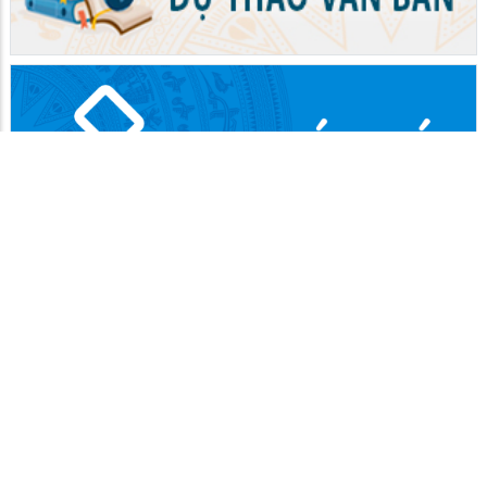
SỞ CÔNG THƯƠNG
Cơ quan chủ quản: Sở Công Thương
Chịu trách nhiệm nội dung: Đang cập nhật