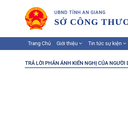
UBND TỈNH AN GIANG
SỞ CÔNG THƯ
MAIN
Trang Chủ
Giới thiệu
Tin tức sự kiện
NAVIGATION
TRẢ LỜI PHẢN ÁNH KIẾN NGHỊ CỦA NGƯỜI